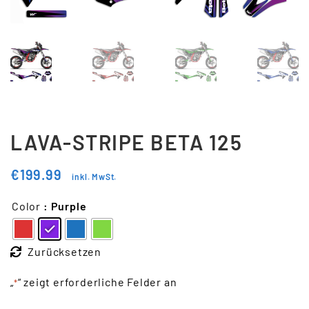
Updraft Central
Vertrag widerrufen
Warenkorb
Widerrufsbelehrung
Wunschliste
LAVA-STRIPE BETA 125
€
199.99
inkl. MwSt.
Color
: Purple
Zurücksetzen
„
“ zeigt erforderliche Felder an
*