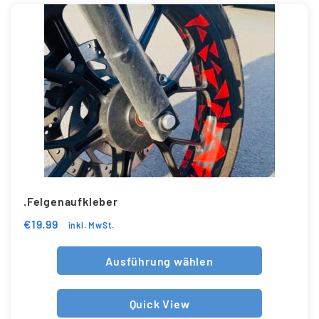
.Felgenaufkleber
€
19.99
inkl. MwSt.
Ausführung wählen
Quick View