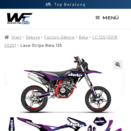
Top Beratung
MENÜ
Start
Start
Dekore
Factory Dekore
Beta
LC 125 (2019
AGB
2020)
Lava-Stripe Beta 125
Datenschutzerklärung
Impressum
Kasse
Kontakt
Mein Konto
Newsletter
Shop