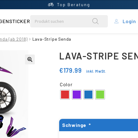
Top Beratung
GENSTICKER
Login
rung
nda (ab 2018)
Lava-Stripe Senda
LAVA-STRIPE SE
ein Konto
€
179.99
inkl. MwSt.
ntral
Color
rb
liste
Schwinge
*