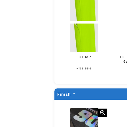
Full Holo
Full
Ge
+129,99 €
Finish
*