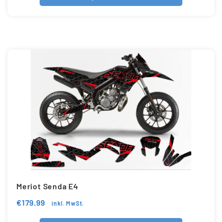
Meriot Senda E4
€
179.99
inkl. MwSt.