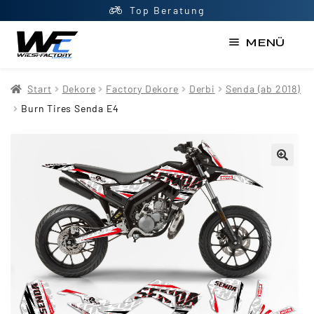
Top Beratung
MENÜ
Start
Start
Dekore
Factory Dekore
Derbi
Senda (ab 2018)
AGB
Burn Tires Senda E4
Datenschutzerklärung
Impressum
Kasse
Kontakt
Mein Konto
Newsletter
Shop