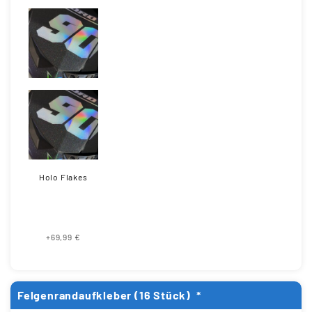
Holo Flakes
+69,99 €
Felgenrandaufkleber (16 Stück)
*