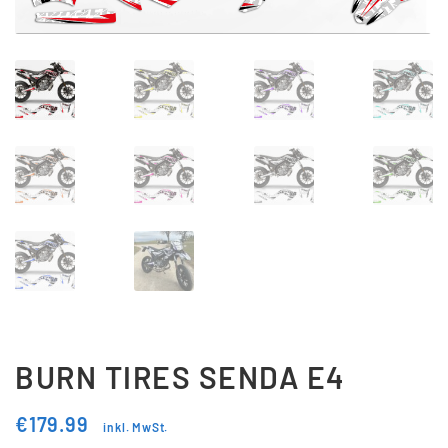
Updraft Central
Vertrag widerrufen
Warenkorb
Widerrufsbelehrung
Wunschliste
BURN TIRES SENDA E4
€
179.99
inkl. MwSt.