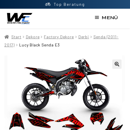
Top Beratung
MENÜ
Start
Start
Dekore
Factory Dekore
Derbi
Senda (2011-
AGB
2017)
Lucy Black Senda E3
Datenschutzerklärung
Impressum
Kasse
Kontakt
Mein Konto
Newsletter
Shop