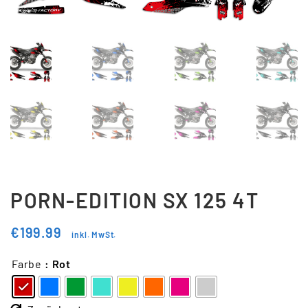
Updraft Central
Vertrag widerrufen
Warenkorb
Widerrufsbelehrung
Wunschliste
PORN-EDITION SX 125 4T
€
199.99
inkl. MwSt.
Farbe
: Rot