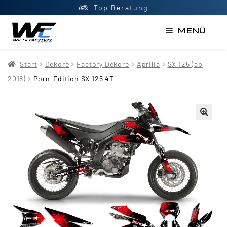
Top Beratung
MENÜ
Start
Start
Dekore
Factory Dekore
Aprilia
SX 125 (ab
AGB
2018)
Porn-Edition SX 125 4T
Datenschutzerklärung
Impressum
Kasse
Kontakt
Mein Konto
Newsletter
Shop