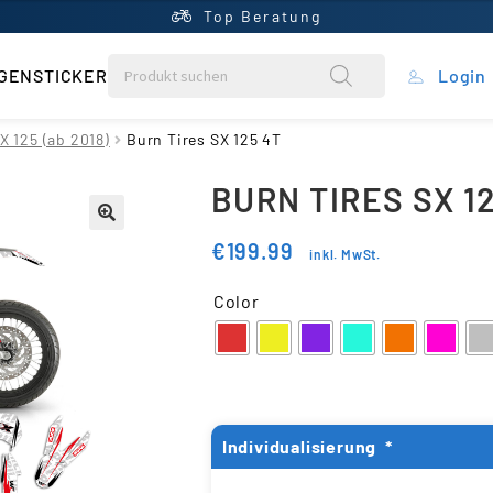
Top Beratung
GENSTICKER
Login
rung
X 125 (ab 2018)
Burn Tires SX 125 4T
BURN TIRES SX 1
ein Konto
€
199.99
inkl. MwSt.
ntral
Color
rb
liste
Individualisierung
*