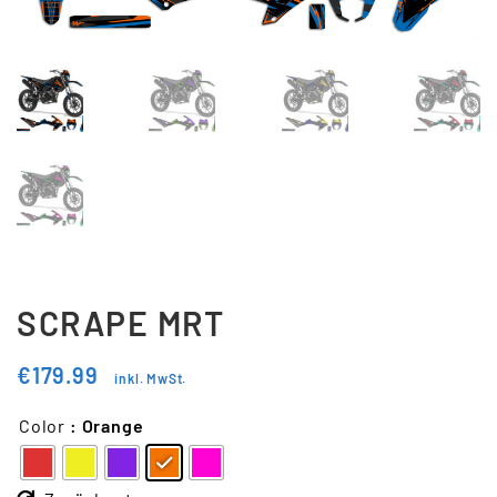
Updraft Central
Vertrag widerrufen
Warenkorb
Widerrufsbelehrung
Wunschliste
SCRAPE MRT
€
179.99
inkl. MwSt.
Color
: Orange