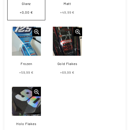
Glanz
Matt
+0,00 €
+49,99 €
Frozen
Gold Flakes
+59,99 €
+69,99 €
Holo Flakes