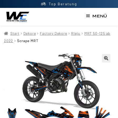
Top Beratung
MENÜ
Start
Start
Dekore
Factory Dekore
Rieju
MRT 50-125 ab
AGB
2022
Scrape MRT
Datenschutzerklärung
Impressum
Kasse
Kontakt
Mein Konto
Newsletter
Shop