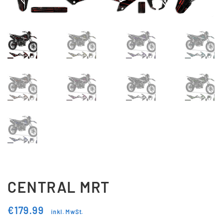
Updraft Central
Vertrag widerrufen
Warenkorb
Widerrufsbelehrung
Wunschliste
CENTRAL MRT
€
179.99
inkl. MwSt.