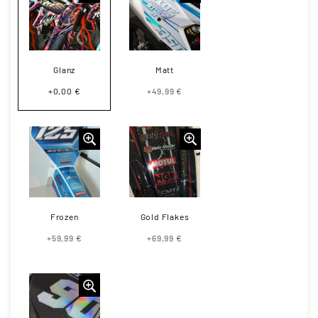
Glanz
Matt
+0,00 €
+49,99 €
Frozen
Gold Flakes
+59,99 €
+69,99 €