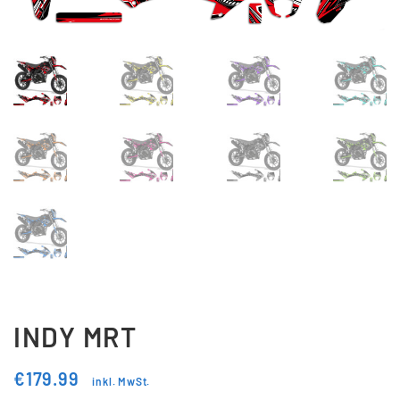
Updraft Central
Vertrag widerrufen
Warenkorb
Widerrufsbelehrung
Wunschliste
INDY MRT
€
179.99
inkl. MwSt.