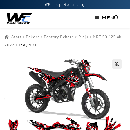
Top Beratung
MENÜ
Start
Start
Dekore
Factory Dekore
Rieju
MRT 50-125 ab
AGB
2022
Indy MRT
Datenschutzerklärung
Impressum
Kasse
Kontakt
Mein Konto
Newsletter
Shop